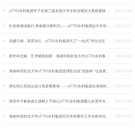
yl7703永利集团学子在第三届全国大学生职业规划大赛校赛斩获佳绩蓄力省赛再攀新峰
2025-12-06
红色铸魂绿践行 青春建功新时代——yl7703永利集团赴中共琼崖一大旧址开展主题团日活动
2025-11-27
党建引领，美育润心：yl7703永利集团天工“一站式”学生社区成功举办“不插电”音乐节
2025-11-20
跨学科交融，艺术赋能创新：海南科技职业大学yl7703永利集团于南海艺术馆举办跨学院文化艺术交流活动
2025-11-20
海南科技职业大学yl7703永利集团篮球队出战“迎新杯” 绽放青春活力，凝聚团队力量
2025-11-18
师生同心竞校运设计风采耀赛场 ——yl7703永利集团在海南科技职业大学2025年体育运动会中展现独特魅力
2025-11-16
情系学子解急难立德树人守初心yl7703永利集团暖心处置学生宿舍意外受伤事件
2025-11-04
海南科技职业大学yl7703永利集团召开本科教学工作合格评估冲刺阶段学生骨干工作部署会
2025-11-02