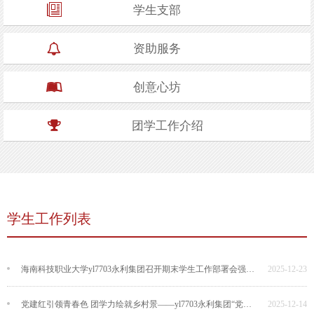
学生支部
资助服务
创意心坊
团学工作介绍
学生工作列表
海南科技职业大学yl7703永利集团召开期末学生工作部署会强调筑牢安全防线与精准服务学生
2025-12-23
党建红引领青春色 团学力绘就乡村景——yl7703永利集团“党建+团学+专业”公益赋能实践走进灵山镇东村
2025-12-14